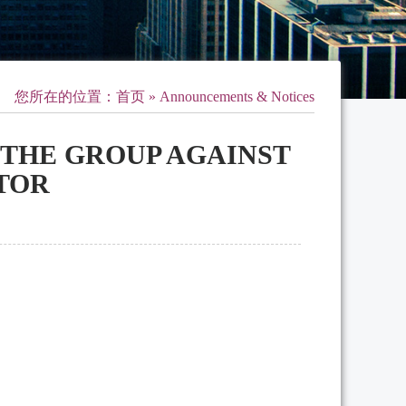
您所在的位置：
首页
» Announcements & Notices
 THE GROUP AGAINST
TOR