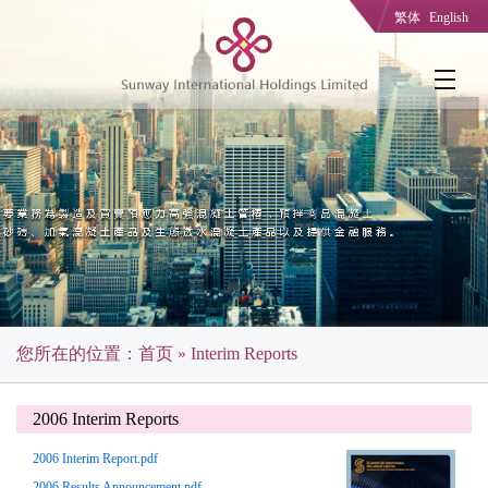
繁体
English
您所在的位置：
首页
» Interim Reports
2006 Interim Reports
2006 Interim Report.pdf
2006 Results Announcement.pdf